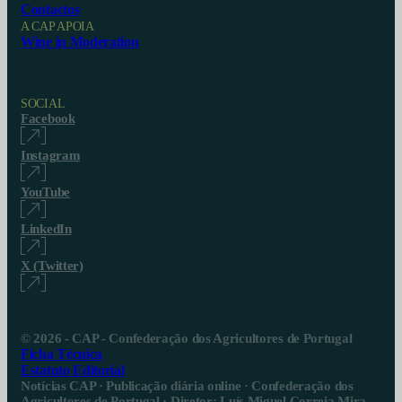
Contactos
A CAP APOIA
Wine in Moderation
SOCIAL
Facebook
Instagram
YouTube
LinkedIn
X (Twitter)
© 2026 - CAP - Confederação dos Agricultores de Portugal
Ficha Técnica
Estatuto Editorial
Notícias CAP · Publicação diária online · Confederação dos
Agricultores de Portugal · Diretor: Luís Miguel Correia Mira