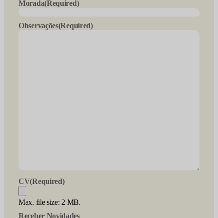
slash
Morada
(Required)
MM
slash
Observações
(Required)
YYYY
CV
(Required)
Max. file size: 2 MB.
Receber Novidades