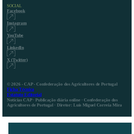
SOCIAL
Facebook
Instagram
YouTube
LinkedIn
X (Twitter)
© 2026 - CAP - Confederação dos Agricultores de Portugal
Ficha Técnica
Estatuto Editorial
Notícias CAP · Publicação diária online · Confederação dos
Agricultores de Portugal · Diretor: Luís Miguel Correia Mira