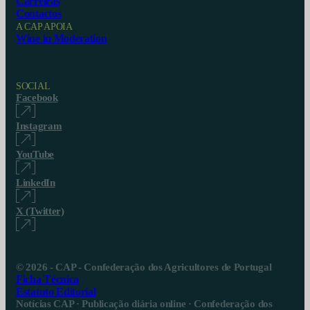
Carreiras
Contactos
A CAP APOIA
Wine in Moderation
SOCIAL
Facebook
Instagram
YouTube
LinkedIn
X (Twitter)
© 2026 - CAP - Confederação dos Agricultores de Portugal
Ficha Técnica
Estatuto Editorial
Notícias CAP · Publicação diária online · Confederação dos